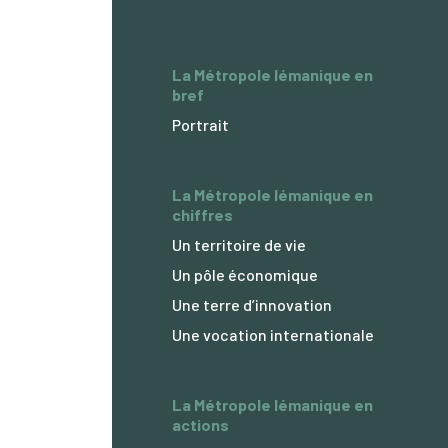
La Métropole lémanique en
bref
Portrait
La Métropole lémanique en
chiffres
Un territoire de vie
Un pôle économique
Une terre d’innovation
Une vocation internationale
La Métropole lémanique en
actions