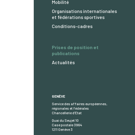
Mobilité
Organisations internationales
et fédérations sportives
Conditions-cadres
Prises de position et
publications
Actualités
GENÈVE
Service des affaires européennes,
régionales et fédérales
Chancellerie d’Etat
Quai du Seujet 10
Case postale 3964
1211 Genève 3