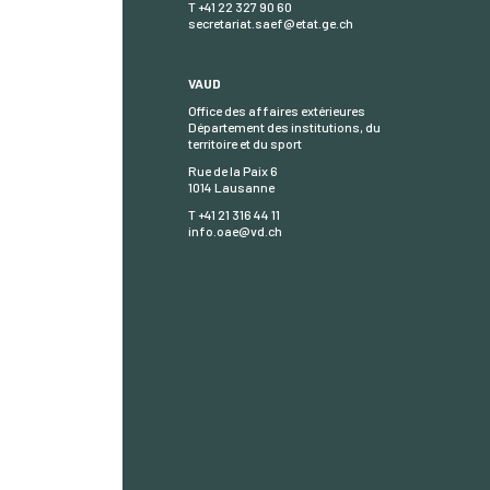
T +41 22 327 90 60
secretariat.saef@etat.ge.ch
VAUD
Office des affaires extérieures
Département des institutions, du
territoire et du sport
Rue de la Paix 6
1014 Lausanne
T +41 21 316 44 11
info.oae@vd.ch