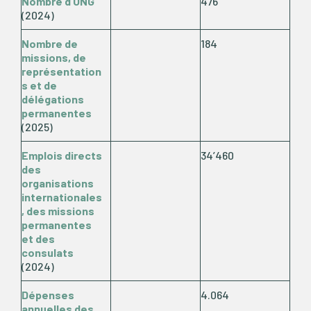
Nombre d’ONG
476
(2024)
Nombre de
184
missions, de
représentation
s et de
délégations
permanentes
(2025)
Emplois directs
34’460
des
organisations
internationales
, des missions
permanentes
et des
consulats
(2024)
Dépenses
4.064
annuelles
des