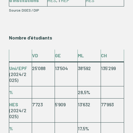
d’institutions
HES
, 1
HEP
HES
Source: DGES / DIP
Nombre d’étudiants
VD
GE
ML
CH
Uni/
EPF
25’088
13’504
38’592
135’299
(2024/2
025)
%
28,5%
HES
7’723
5’909
13’632
77’993
(2024/2
025)
%
17,5%