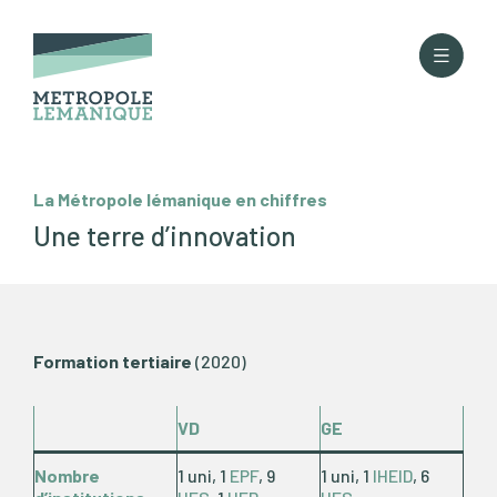
La Métropole lémanique en chiffres
Une terre d’innovation
Formation tertiaire
(2020)
VD
GE
Nombre
1 uni, 1
EPF
, 9
1 uni, 1
IHEID
, 6