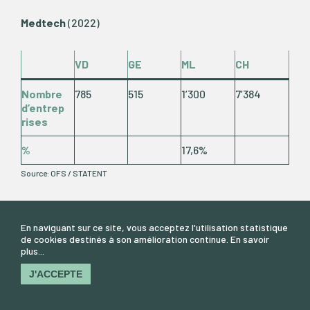
Medtech
(2022)
VD
GE
ML
CH
Nombre
785
515
1’300
7’384
d’entrep
rises
%
17,6%
Source: OFS / STATENT
En naviguant sur ce site, vous acceptez l'utilisation statistique
©2026 Métropole
de cookies destinés à son amélioration continue.
En savoir
lémanique
plus...
Informations légales
Politique de confidentialité