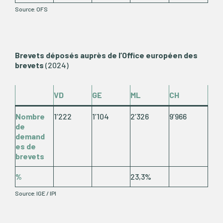
Source: OFS
Brevets déposés auprès de l’Office européen des
brevets
(2024)
VD
GE
ML
CH
Nombre
1’222
1’104
2’326
9’966
de
demand
es de
brevets
%
23,3%
Source: IGE / IPI